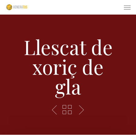
Skip
Men
to
main
content
Llescat de
xoriç de
gla