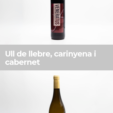
Ull de llebre, carinyena i
cabernet