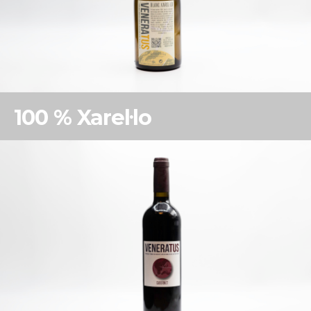
100 % Xarel·lo