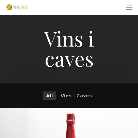
Skip
Men
to
main
content
Vins i
caves
All
Vins i Caves