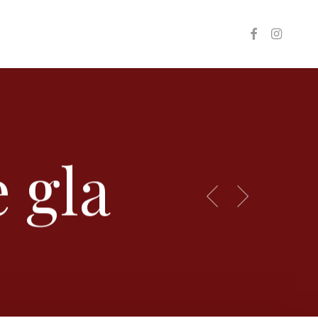
facebook
instagr
e gla