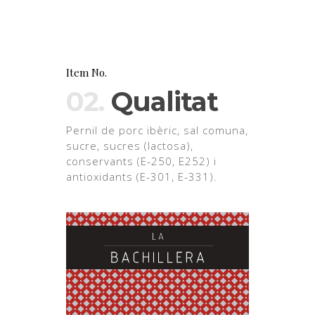
Item No.
02.
Qualitat
Pernil de porc ibèric, sal comuna,
sucre, sucres (lactosa),
conservants (E-250, E252) i
antioxidants (E-301, E-331).