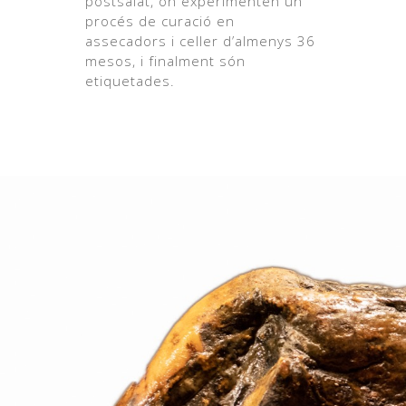
postsalat, on experimenten un
procés de curació en
assecadors i celler d’almenys 36
mesos, i finalment són
etiquetades.