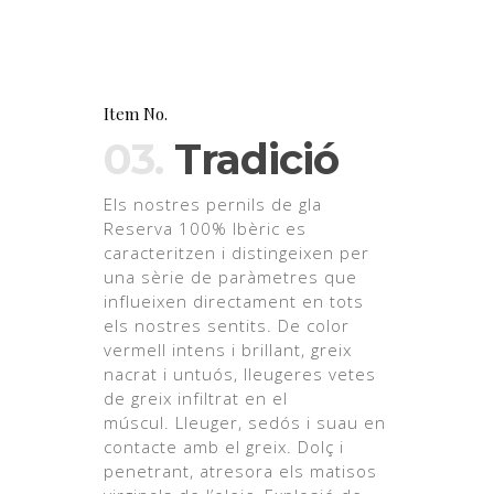
Item No.
03.
Tradició
Els nostres pernils de gla
Reserva 100% Ibèric es
caracteritzen i distingeixen per
una sèrie de paràmetres que
influeixen directament en tots
els nostres sentits. De color
vermell intens i brillant, greix
nacrat i untuós, lleugeres vetes
de greix infiltrat en el
múscul. Lleuger, sedós i suau en
contacte amb el greix. Dolç i
penetrant, atresora els matisos