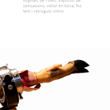
virginals de l’oleic. Explosió de
sensacions, vellut en boca, fos
lent i retrogust infinit.